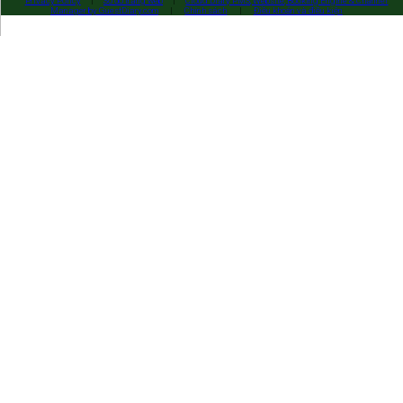
Privacy Policy
|
Sơ đồ trang web
|
Cloud Diary PMS, Website, Booking Engine & Channel
Manager by GuestDiary.com
|
Chính sách
|
Điều khoản và điều kiện
Chọn ngôn ngữ
DEUTSCH
ENGLISH
ESPAÑOL
FRANÇAIS
ITALIANO
DANSK
ΕΛΛΗΝΙΚΆ
EESTI
العربية