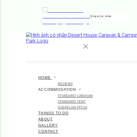
Enquire now
de
en
es
fr
it
HOME
REVIEWS
ACCOMMODATION
STANDARD CARAVAN
STANDARD TENT
OVERFLOW PITCH
THINGS TO DO
ABOUT
GALLERY
CONTACT